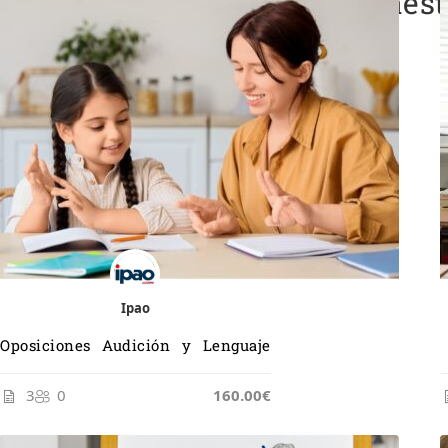
Oposiciones Cursos de Maest
Ipao
Oposiciones Audición y Lenguaje
3
0
165.00€
160.00€