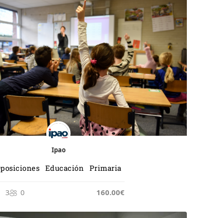
Ipao
posiciones Educación Primaria
3
0
165.00€
160.00€