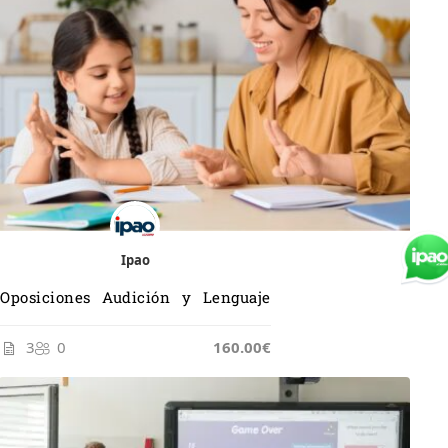
Ipao
Oposiciones Audición y Lenguaje
3
0
165.00€
160.00€