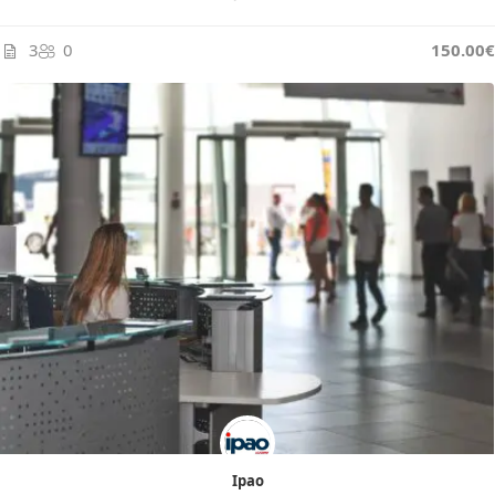
3
0
150.00€
Ipao