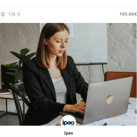
1
0
105.00€
Ipao