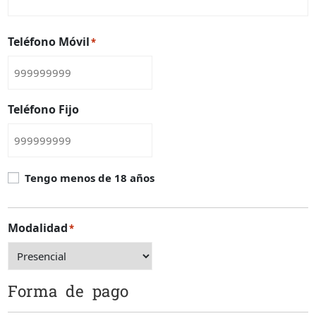
Teléfono Móvil
*
Teléfono Fijo
Casilla
Tengo menos de 18 años
menores
de
edad
Modalidad
*
Forma de pago