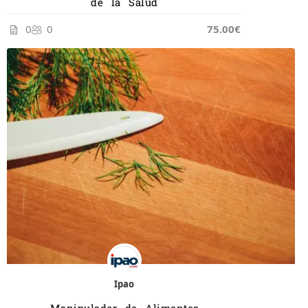
de la Salud
0
0
75.00€
Ipao