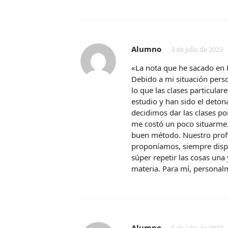
Alumno
3 de julio de 2023
«La nota que he sacado en F
Debido a mi situación pers
lo que las clases particula
estudio y han sido el deton
decidimos dar las clases po
me costó un poco situarme
buen método. Nuestro profe
proponíamos, siempre dispu
súper repetir las cosas una
materia. Para mí, persona
Alumno