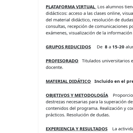
PLATAFORMA VIRTUAL
Los alumnos tiene
didácticos: acceso a las clases online, visu
del material didáctico, resolución de dudas
consultas, recepción de comunicaciones por
exámenes, visualización de la información 
GRUPOS REDUCIDOS
De
8
a
15-20
alu
PROFESORADO
Titulados universitarios 
docente.
MATERIAL DIDÁTICO
I
ncluido en el pr
OBJETIVOS Y METODOLOGÍA
Proporcio
destrezas necesarias para la superación de
contenidos del programa. Realización y cor
prácticos. Resolución de dudas.
EXPERIENCIA Y RESULTADOS
La activida