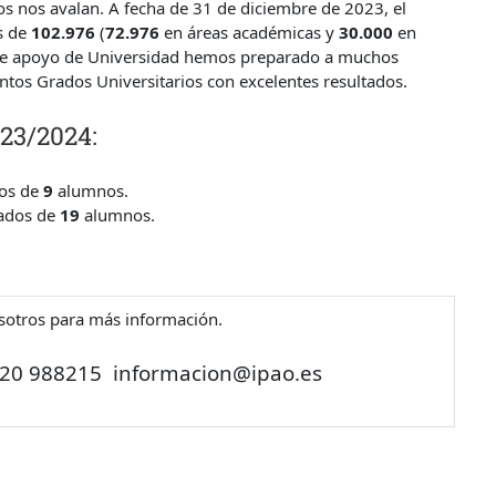
dos nos avalan. A fecha de 31 de diciembre de 2023, el
s de
102.976
(
72.976
en áreas académicas y
30.000
en
es de apoyo de Universidad hemos preparado a muchos
ntos Grados Universitarios con excelentes resultados.
023/2024:
os de
9
alumnos.
ados de
19
alumnos.
sotros para más información.
620 988215
informacion@ipao.es