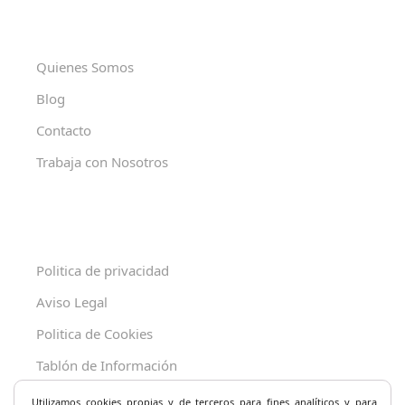
Quienes Somos
Blog
Contacto
Trabaja con Nosotros
Politica de privacidad
Aviso Legal
Politica de Cookies
Tablón de Información
Decreto 625/2019
Utilizamos cookies propias y de terceros para fines analíticos y
para