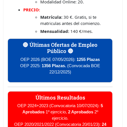
Modalidad Online: 20.
PRECIO:
Matrícula:
30 €. Gratis, si te
matriculas antes del comienzo.
Mensualidad:
140 €/mes.
🔴 Últimas Ofertas de Empleo
Público 🔴
OEP 2026 (BOE 07/05/2026):
1255 Plazas
OEP 2025:
1356 Plazas.
(Convocada BOE
22/12/2025)
Últimos Resultados
OEP 2024+2023 (Convocatoria 10/07/2024):
5
Aprobados
1º ejercicio,
2 Aprobados
2º
ejercicio.
OEP 2020/2021/2022 (Convocatoria 20/01/23):
24