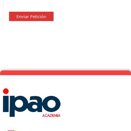
de
privacidad
*
Enviar Petición