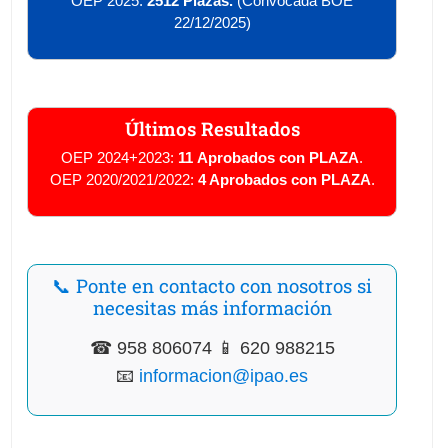
OEP 2025:
2512 Plazas.
(Convocada BOE
22/12/2025)
Últimos Resultados
OEP 2024+2023:
11
Aprobados con PLAZA
.
OEP 2020/2021/2022:
4 Aprobados
con PLAZA
.
📞 Ponte en contacto con nosotros si
necesitas más información
☎ 958 806074 📱 620 988215
📧
informacion@ipao.es