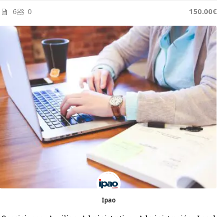
6
0
150.00€
Ipao