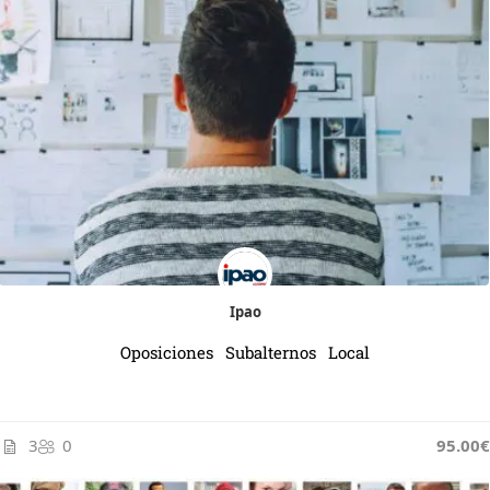
Ipao
Oposiciones Subalternos Local
3
0
95.00€