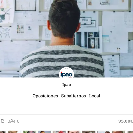
Ipao
Oposiciones Subalternos Local
3
0
95.00€