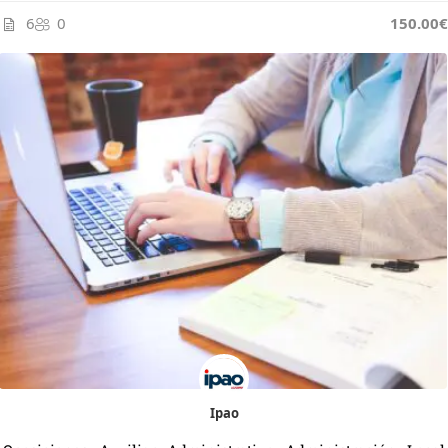
6
0
150.00€
Ipao