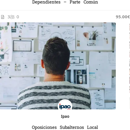
Dependientes – Parte Común
3
0
95.00€
Ipao
Oposiciones Subalternos Local