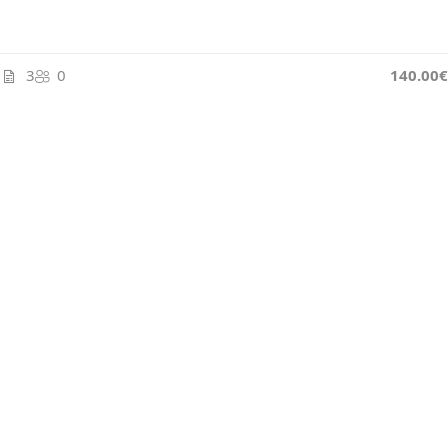
3
0
145.00€
140.00€