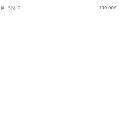
5
0
100.00€