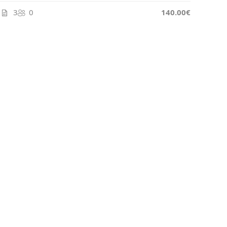
3
0
140.00€