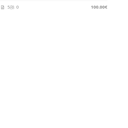
5
0
100.00€