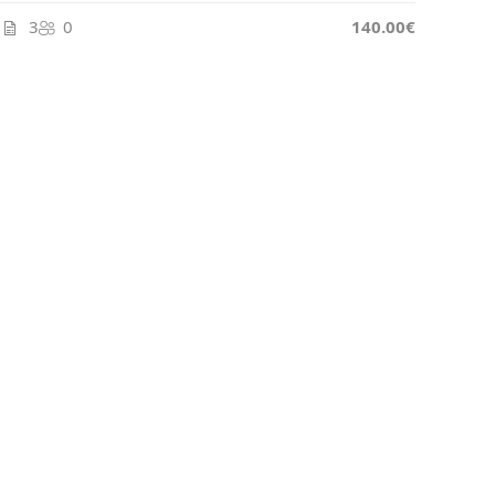
3
0
140.00€